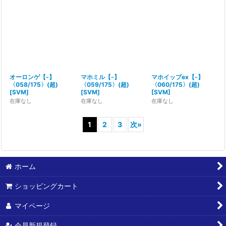
オーロンゲ【-】
マホミル【-】
マホイップex【-】
〈058/175〉(超)
〈059/175〉(超)
〈060/175〉(超)
[
SVM
]
[
SVM
]
[
SVM
]
在庫なし
在庫なし
在庫なし
1
2
3
次
»
ホーム
ショッピングカート
マイページ
会員新規登録