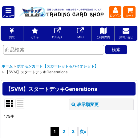
メニュー
ログイン
カート
買取
ガチャ
ロルカナ
MTG
ご利用案内
お問い合せ
ホーム
>
ポケモンカード【スカーレット＆バイオレット】
>
【SVM】スタートデッキGenerations
【SVM】スタートデッキGenerations
表示順変更
閉じる
175
件
表示数
:
1
2
3
次
»