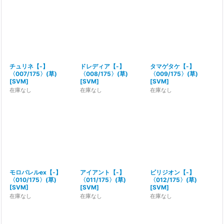
チュリネ【-】
ドレディア【-】
タマゲタケ【-】
〈007/175〉(草)
〈008/175〉(草)
〈009/175〉(草)
[
SVM
]
[
SVM
]
[
SVM
]
在庫なし
在庫なし
在庫なし
モロバレルex【-】
アイアント【-】
ビリジオン【-】
〈010/175〉(草)
〈011/175〉(草)
〈012/175〉(草)
[
SVM
]
[
SVM
]
[
SVM
]
在庫なし
在庫なし
在庫なし