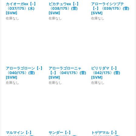
カイオーガex【-】
ピカチュウex【-】
アローライシツブテ
〈037/175〉(水)
〈038/175〉(雷)
【-】〈039/175〉(雷)
[
SVM
]
[
SVM
]
[
SVM
]
在庫なし
在庫なし
在庫なし
アローラゴローン【-】
アローラゴローニャ
ビリリダマ【-】
〈040/175〉(雷)
【-】〈041/175〉(雷)
〈042/175〉(雷)
[
SVM
]
[
SVM
]
[
SVM
]
在庫なし
在庫なし
在庫なし
マルマイン【-】
サンダー【-】
トゲデマル【-】