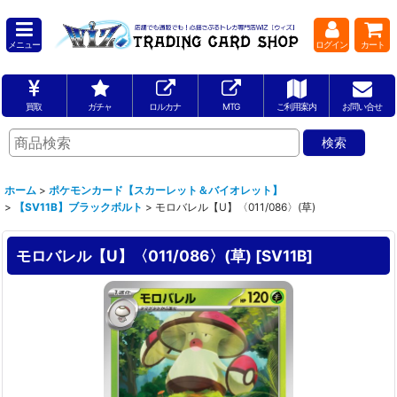
メニュー
ログイン
カート
買取
ガチャ
ロルカナ
MTG
ご利用案内
お問い合せ
ホーム
>
ポケモンカード【スカーレット＆バイオレット】
>
【SV11B】ブラックボルト
>
モロバレル【U】〈011/086〉(草)
モロバレル【U】〈011/086〉(草)
[
SV11B
]