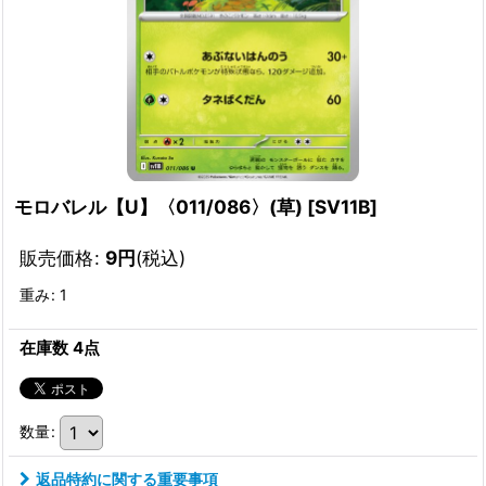
モロバレル【U】〈011/086〉(草)
[
SV11B
]
販売価格
:
9
円
(税込)
重み
:
1
在庫数 4点
数量
:
返品特約に関する重要事項