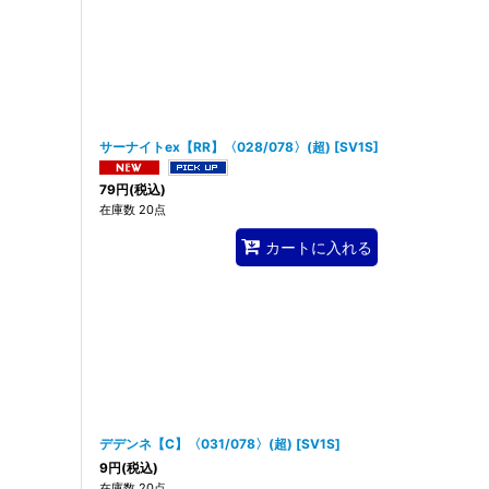
サーナイトex【RR】〈028/078〉(超)
[
SV1S
]
79
円
(税込)
在庫数 20点
カートに入れる
デデンネ【C】〈031/078〉(超)
[
SV1S
]
9
円
(税込)
在庫数 20点