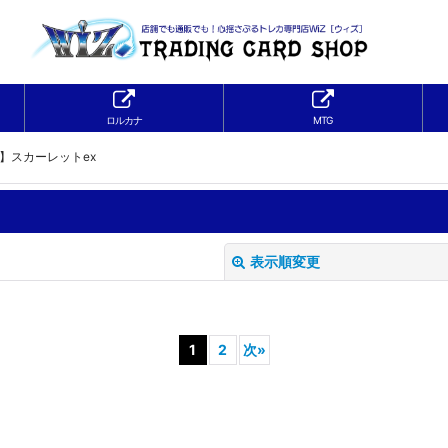
ロルカナ
MTG
S】スカーレットex
表示順変更
1
2
次
»
絞り込む