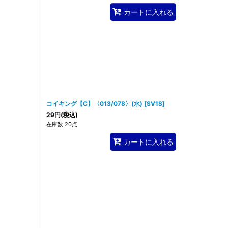
カートに入れる
コイキング【C】〈013/078〉(水)
[
SV1S
]
29
円
(税込)
在庫数 20点
カートに入れる