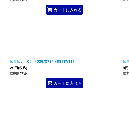
カートに入れる
ヒラヒナ【C】〈035/078〉(超)
[
SV1S
]
ヒラ
29
円
(税込)
9
円
在庫数 20点
在庫
カートに入れる