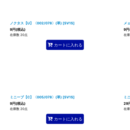
ノクタス【U】〈002/078〉(草)
[
SV1S
]
メェ
9
円
(税込)
9
円
在庫数 20点
在庫
カートに入れる
ミニーブ【C】〈005/078〉(草)
[
SV1S
]
ミニ
9
円
(税込)
29
在庫数 20点
在庫
カートに入れる