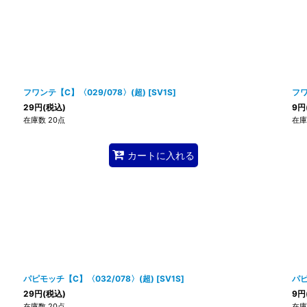
フワンテ【C】〈029/078〉(超)
[
SV1S
]
フワ
29
円
(税込)
9
円
在庫数 20点
在庫
カートに入れる
パピモッチ【C】〈032/078〉(超)
[
SV1S
]
パピ
29
円
(税込)
9
円
在庫数 20点
在庫