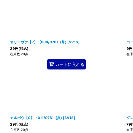
オリーヴァ【R】〈008/078〉(草)
[
SV1S
]
コー
29
円
(税込)
9
円
在庫数 20点
在庫
カートに入れる
カルボウ【C】〈011/078〉(炎)
[
SV1S
]
グレ
29
円
(税込)
79
在庫数 20点
在庫