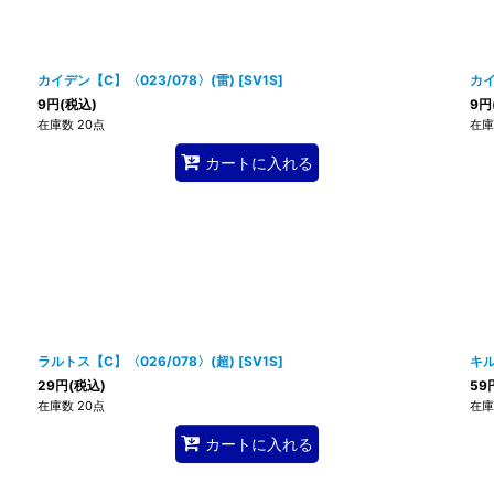
カイデン【C】〈023/078〉(雷)
[
SV1S
]
カイ
9
円
(税込)
9
円
在庫数 20点
在庫
カートに入れる
ラルトス【C】〈026/078〉(超)
[
SV1S
]
キル
29
円
(税込)
59
在庫数 20点
在庫
カートに入れる