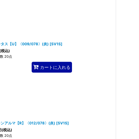
タス【U】〈009/078〉(炎)
[
SV1S
]
(税込)
数 20点
カートに入れる
ンアルマ【R】〈012/078〉(炎)
[
SV1S
]
円
(税込)
数 20点