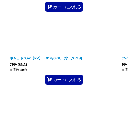
カートに入れる
ギャラドスex【RR】〈014/078〉(水)
[
SV1S
]
ブイ
79
円
(税込)
9
円
在庫数 49点
在庫
カートに入れる