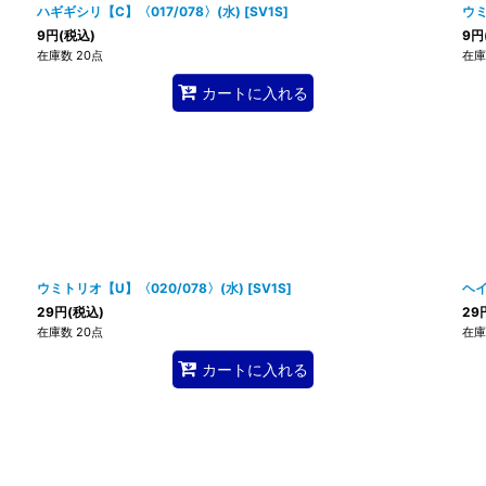
ハギギシリ【C】〈017/078〉(水)
[
SV1S
]
ウミ
9
円
(税込)
9
円
在庫数 20点
在庫
カートに入れる
ウミトリオ【U】〈020/078〉(水)
[
SV1S
]
ヘイ
29
円
(税込)
29
在庫数 20点
在庫
カートに入れる