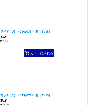
ライド【U】〈030/078〉(超)
[
SV1S
]
(税込)
数 19点
カートに入れる
モッチ【C】〈033/078〉(超)
[
SV1S
]
(税込)
数 20点