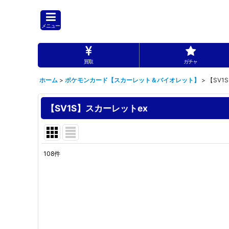
メニュー
買取
ガチャ
ホーム
>
ポケモンカード【スカーレット＆バイオレット】
>
【SV1
【SV1S】スカーレットex
108
件
表示数
:
並び順
: