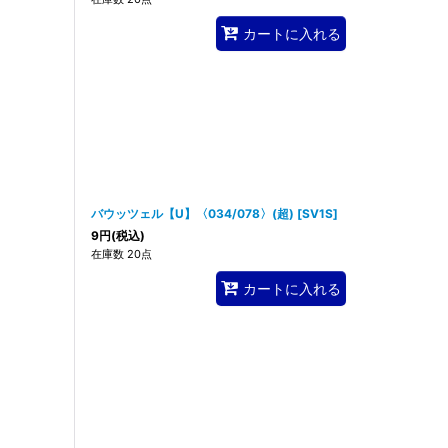
カートに入れる
バウッツェル【U】〈034/078〉(超)
[
SV1S
]
9
円
(税込)
在庫数 20点
カートに入れる