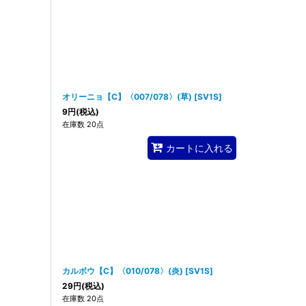
オリーニョ【C】〈007/078〉(草)
[
SV1S
]
9
円
(税込)
在庫数 20点
カートに入れる
カルボウ【C】〈010/078〉(炎)
[
SV1S
]
29
円
(税込)
在庫数 20点