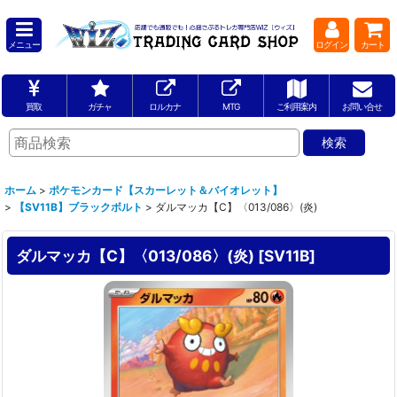
メニュー
ログイン
カート
買取
ガチャ
ロルカナ
MTG
ご利用案内
お問い合せ
ホーム
>
ポケモンカード【スカーレット＆バイオレット】
>
【SV11B】ブラックボルト
>
ダルマッカ【C】〈013/086〉(炎)
ダルマッカ【C】〈013/086〉(炎)
[
SV11B
]