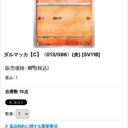
ダルマッカ【C】〈013/086〉(炎)
[
SV11B
]
販売価格
:
9
円
(税込)
重み
:
1
在庫数 15点
数量
:
返品特約に関する重要事項