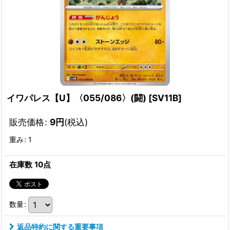
イワパレス【U】〈055/086〉(闘)
[
SV11B
]
販売価格
:
9
円
(税込)
重み
:
1
在庫数 10点
数量
:
返品特約に関する重要事項