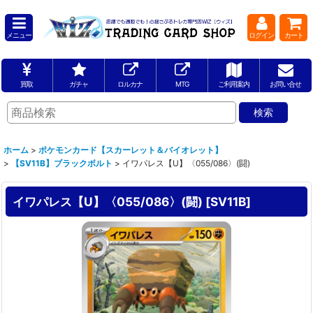
メニュー
ログイン
カート
買取
ガチャ
ロルカナ
MTG
ご利用案内
お問い合せ
ホーム
>
ポケモンカード【スカーレット＆バイオレット】
>
【SV11B】ブラックボルト
>
イワパレス【U】〈055/086〉(闘)
イワパレス【U】〈055/086〉(闘)
[
SV11B
]