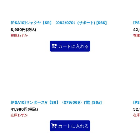
[PSA10]シャクヤ【SR】〈082/070〉(サポート)
[
S6K
]
[P
8,980
円
(税込)
42,
在庫わずか
在庫
カートに入れる
[PSA10]サンダースV【SR】〈079/069〉(雷)
[
S6a
]
[P
41,980
円
(税込)
52,
在庫わずか
在庫
カートに入れる