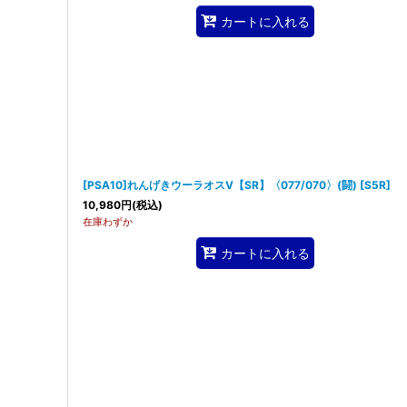
カートに入れる
[PSA10]れんげきウーラオスV【SR】〈077/070〉(闘)
[
S5R
]
10,980
円
(税込)
在庫わずか
カートに入れる