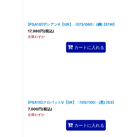
[PSA10]ザシアンV【UR】〈073/060〉(鋼)
[
S1W
]
17,980
円
(税込)
在庫わずか
カートに入れる
[PSA10]クロバットV【SR】〈105/100〉(悪)
[
S3
]
7,000
円
(税込)
在庫わずか
カートに入れる