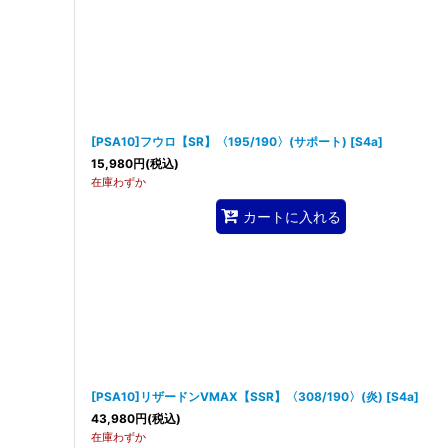
[PSA10]フウロ【SR】〈195/190〉(サポート)
[
S4a
]
15,980
円
(税込)
在庫わずか
カートに入れる
[PSA10]リザードンVMAX【SSR】〈308/190〉(炎)
[
S4a
]
43,980
円
(税込)
在庫わずか