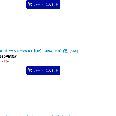
カートに入れる
SA10]ブラッキーVMAX【HR】〈094/069〉(悪)
[
S6a
]
980
円
(税込)
わずか
カートに入れる