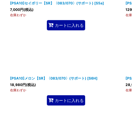
[PSA10]セイボリー【SR】〈083/070〉(サポート)
[
S5a
]
[P
7,000
円
(税込)
129
在庫わずか
在庫
カートに入れる
[PSA10]メロン【SR】〈083/070〉(サポート)
[
S6H
]
[P
18,980
円
(税込)
28,
在庫わずか
在庫
カートに入れる