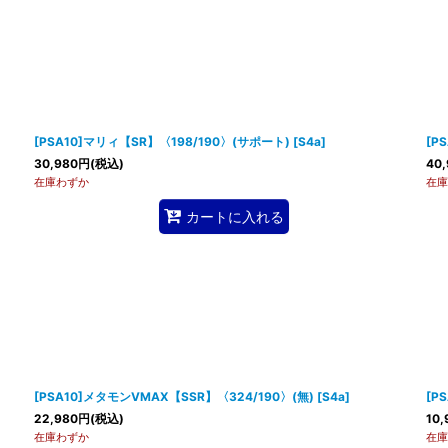
[PSA10]マリィ【SR】〈198/190〉(サポート)
[
S4a
]
[P
30,980
円
(税込)
40,
在庫わずか
在庫
カートに入れる
[PSA10]メタモンVMAX【SSR】〈324/190〉(無)
[
S4a
]
[P
22,980
円
(税込)
10,
在庫わずか
在庫