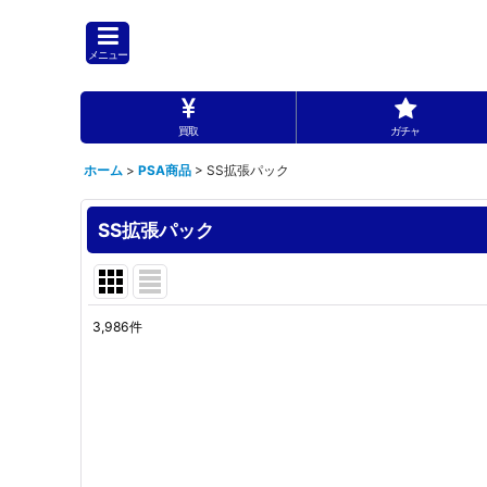
メニュー
買取
ガチャ
ホーム
>
PSA商品
>
SS拡張パック
SS拡張パック
3,986
件
表示数
:
並び順
: