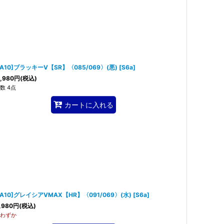
SA10]ブラッキーV【SR】〈085/069〉(悪)
[
S6a
]
,980
円
(税込)
数 4点
カートに入れる
SA10]グレイシアVMAX【HR】〈091/069〉(水)
[
S6a
]
,980
円
(税込)
わずか