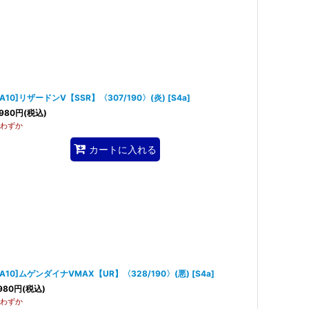
SA10]リザードンV【SSR】〈307/190〉(炎)
[
S4a
]
980
円
(税込)
わずか
カートに入れる
SA10]ムゲンダイナVMAX【UR】〈328/190〉(悪)
[
S4a
]
980
円
(税込)
わずか