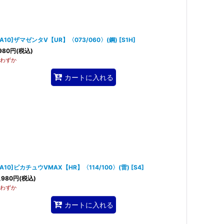
SA10]ザマゼンタV【UR】〈073/060〉(鋼)
[
S1H
]
980
円
(税込)
わずか
カートに入れる
SA10]ピカチュウVMAX【HR】〈114/100〉(雷)
[
S4
]
,980
円
(税込)
わずか
カートに入れる