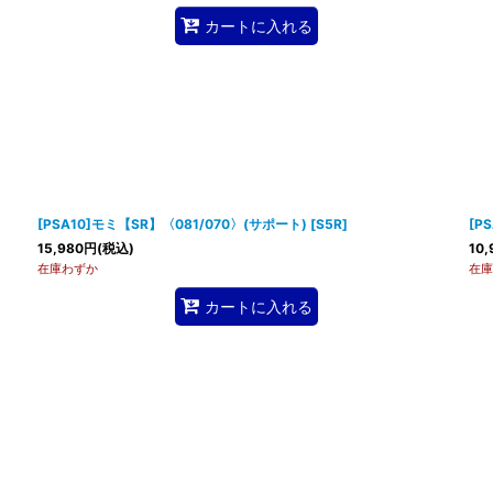
カートに入れる
[PSA10]モミ【SR】〈081/070〉(サポート)
[
S5R
]
[P
15,980
円
(税込)
10,
在庫わずか
在庫
カートに入れる