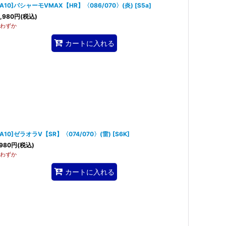
SA10]バシャーモVMAX【HR】〈086/070〉(炎)
[
S5a
]
,980
円
(税込)
わずか
カートに入れる
SA10]ゼラオラV【SR】〈074/070〉(雷)
[
S6K
]
980
円
(税込)
わずか
カートに入れる