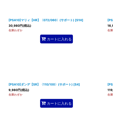
[PSA10]マリィ【HR】〈072/060〉(サポート)
[
S1H
]
[P
30,980
円
(税込)
16,
在庫わずか
在庫
カートに入れる
[PSA10]ダンデ【SR】〈110/100〉(サポート)
[
S4
]
[P
9,980
円
(税込)
119
在庫わずか
在庫
カートに入れる