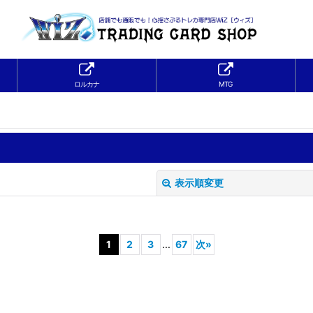
ロルカナ
MTG
表示順変更
1
2
3
...
67
次
»
絞り込む