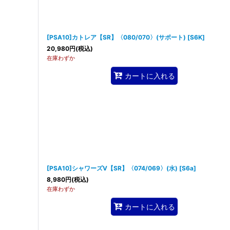
[PSA10]カトレア【SR】〈080/070〉(サポート)
[
S6K
]
20,980
円
(税込)
在庫わずか
カートに入れる
[PSA10]シャワーズV【SR】〈074/069〉(水)
[
S6a
]
8,980
円
(税込)
在庫わずか
カートに入れる