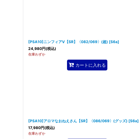
[PSA10]ニンフィアV【SR】〈082/069〉(超)
[
S6a
]
24,980
円
(税込)
在庫わずか
カートに入れる
[PSA10]アロマなおねえさん【SR】〈086/069〉(グッズ)
[
S6a
]
17,980
円
(税込)
在庫わずか