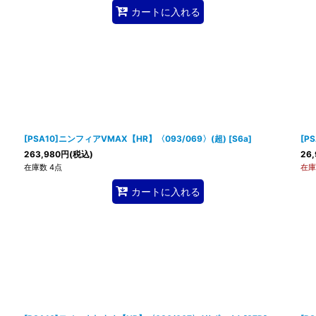
カートに入れる
[PSA10]ニンフィアVMAX【HR】〈093/069〉(超)
[
S6a
]
[P
263,980
円
(税込)
26,
在庫数 4点
在庫
カートに入れる