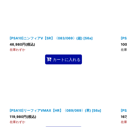
[PSA10]ニンフィアV【SR】〈083/069〉(超)
[
S6a
]
[P
46,980
円
(税込)
100
在庫わずか
在庫
カートに入れる
[PSA10]リーフィアVMAX【HR】〈089/069〉(草)
[
S6a
]
[P
119,980
円
(税込)
167
在庫わずか
在庫