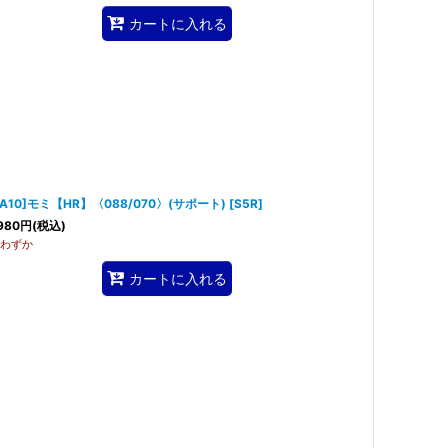
カートに入れる
SA10]モミ【HR】〈088/070〉(サポート)
[
S5R
]
980
円
(税込)
わずか
カートに入れる