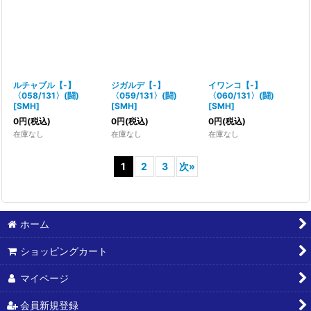
ルチャブル【-】
ジガルデ【-】
イワンコ【-】
〈058/131〉(闘)
〈059/131〉(闘)
〈060/131〉(闘)
[
SMH
]
[
SMH
]
[
SMH
]
0
円
(税込)
0
円
(税込)
0
円
(税込)
在庫なし
在庫なし
在庫なし
1
2
3
次
»
ホーム
ショッピングカート
マイページ
会員新規登録