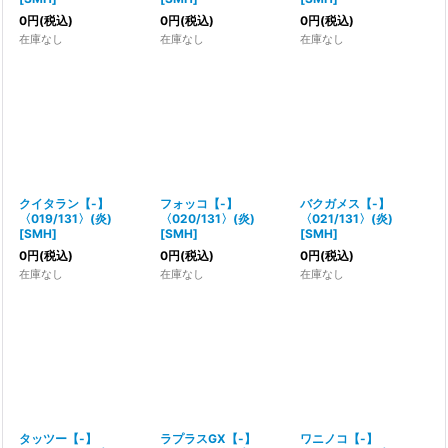
0
円
(税込)
0
円
(税込)
0
円
(税込)
在庫なし
在庫なし
在庫なし
クイタラン【-】
フォッコ【-】
バクガメス【-】
〈019/131〉(炎)
〈020/131〉(炎)
〈021/131〉(炎)
[
SMH
]
[
SMH
]
[
SMH
]
0
円
(税込)
0
円
(税込)
0
円
(税込)
在庫なし
在庫なし
在庫なし
タッツー【-】
ラプラスGX【-】
ワニノコ【-】