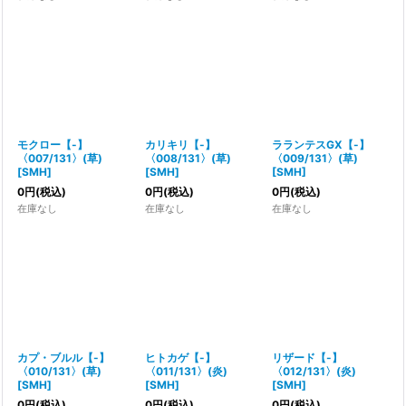
モクロー【-】
カリキリ【-】
ラランテスGX【-】
〈007/131〉(草)
〈008/131〉(草)
〈009/131〉(草)
[
SMH
]
[
SMH
]
[
SMH
]
0
円
(税込)
0
円
(税込)
0
円
(税込)
在庫なし
在庫なし
在庫なし
カプ・ブルル【-】
ヒトカゲ【-】
リザード【-】
〈010/131〉(草)
〈011/131〉(炎)
〈012/131〉(炎)
[
SMH
]
[
SMH
]
[
SMH
]
0
円
(税込)
0
円
(税込)
0
円
(税込)