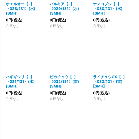
ホエルオー【-】
パルキア【-】
ナマコブシ【-】
〈028/131〉(水)
〈029/131〉(水)
〈030/131〉(水)
[
SMH
]
[
SMH
]
[
SMH
]
0
円
(税込)
0
円
(税込)
0
円
(税込)
在庫なし
在庫なし
在庫なし
ハギギシリ【-】
ピカチュウ【-】
ライチュウGX【-】
〈031/131〉(水)
〈032/131〉(雷)
〈033/131〉(雷)
[
SMH
]
[
SMH
]
[
SMH
]
0
円
(税込)
0
円
(税込)
0
円
(税込)
在庫なし
在庫なし
在庫なし