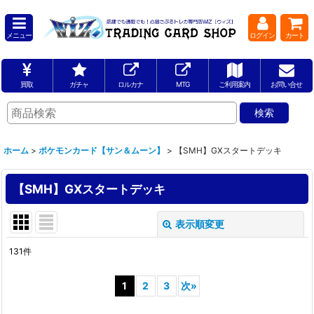
メニュー
ログイン
カート
買取
ガチャ
ロルカナ
MTG
ご利用案内
お問い合せ
ホーム
>
ポケモンカード【サン＆ムーン】
>
【SMH】GXスタートデッキ
【SMH】GXスタートデッキ
表示順変更
閉じる
131
件
表示数
:
1
2
3
次
»
並び順
: