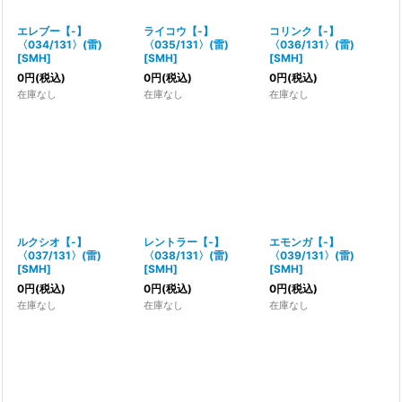
エレブー【-】
ライコウ【-】
コリンク【-】
〈034/131〉(雷)
〈035/131〉(雷)
〈036/131〉(雷)
[
SMH
]
[
SMH
]
[
SMH
]
0
円
(税込)
0
円
(税込)
0
円
(税込)
在庫なし
在庫なし
在庫なし
ルクシオ【-】
レントラー【-】
エモンガ【-】
〈037/131〉(雷)
〈038/131〉(雷)
〈039/131〉(雷)
[
SMH
]
[
SMH
]
[
SMH
]
0
円
(税込)
0
円
(税込)
0
円
(税込)
在庫なし
在庫なし
在庫なし