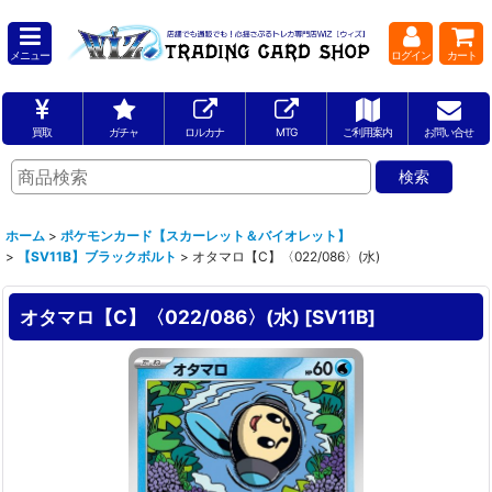
メニュー
ログイン
カート
買取
ガチャ
ロルカナ
MTG
ご利用案内
お問い合せ
ホーム
>
ポケモンカード【スカーレット＆バイオレット】
>
【SV11B】ブラックボルト
>
オタマロ【C】〈022/086〉(水)
オタマロ【C】〈022/086〉(水)
[
SV11B
]