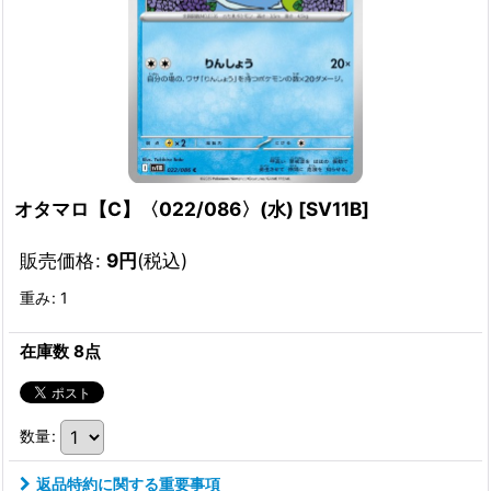
オタマロ【C】〈022/086〉(水)
[
SV11B
]
販売価格
:
9
円
(税込)
重み
:
1
在庫数 8点
数量
:
返品特約に関する重要事項