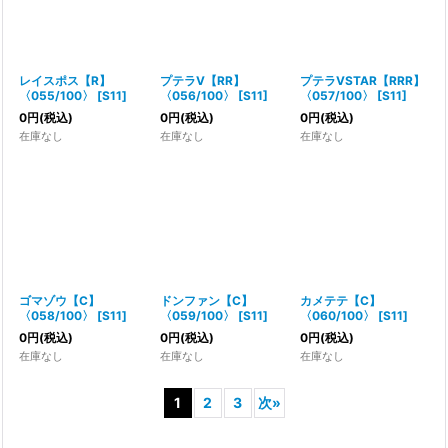
レイスポス【R】
プテラV【RR】
プテラVSTAR【RRR】
〈055/100〉
[
S11
]
〈056/100〉
[
S11
]
〈057/100〉
[
S11
]
0
円
(税込)
0
円
(税込)
0
円
(税込)
在庫なし
在庫なし
在庫なし
ゴマゾウ【C】
ドンファン【C】
カメテテ【C】
〈058/100〉
[
S11
]
〈059/100〉
[
S11
]
〈060/100〉
[
S11
]
0
円
(税込)
0
円
(税込)
0
円
(税込)
在庫なし
在庫なし
在庫なし
1
2
3
次
»