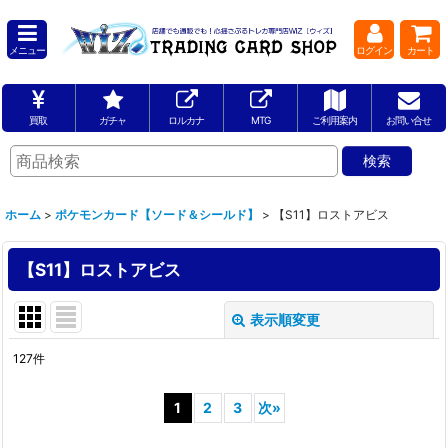
メニュー
ログイン
カート
買取
ガチャ
ロルカナ
MTG
ご利用案内
お問い合せ
ホーム
>
ポケモンカード【ソード＆シールド】
>
【S11】ロストアビス
【S11】ロストアビス
表示順変更
閉じる
127
件
表示数
:
1
2
3
次
»
並び順
: