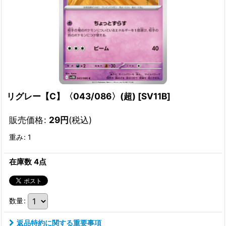
リグレー【C】〈043/086〉(超)
[
SV11B
]
販売価格
:
29
円
(税込)
重み
:
1
在庫数 4点
数量
:
返品特約に関する重要事項