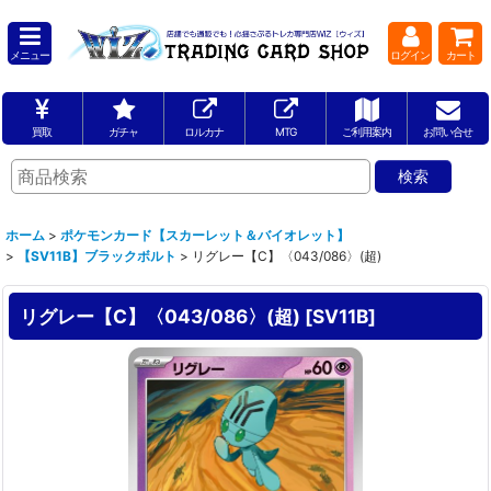
メニュー
ログイン
カート
買取
ガチャ
ロルカナ
MTG
ご利用案内
お問い合せ
ホーム
>
ポケモンカード【スカーレット＆バイオレット】
>
【SV11B】ブラックボルト
>
リグレー【C】〈043/086〉(超)
リグレー【C】〈043/086〉(超)
[
SV11B
]