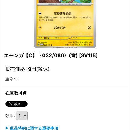
エモンガ【C】〈032/086〉(雷)
[
SV11B
]
販売価格
:
9
円
(税込)
重み
:
1
在庫数 4点
数量
:
返品特約に関する重要事項