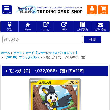
メニュー
ログイン
カート
買取
ガチャ
ロルカナ
MTG
ご利用案内
お問い合せ
ホーム
>
ポケモンカード【スカーレット＆バイオレット】
>
【SV11B】ブラックボルト
>
エモンガ【C】〈032/086〉(雷)
エモンガ【C】〈032/086〉(雷)
[
SV11B
]