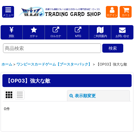
メニュー
ログイン
カート
買取
ガチャ
ロルカナ
MTG
ご利用案内
お問い合せ
ホーム
>
ワンピースカードゲーム【ブースターパック】
>
【OP03】強大な敵
【OP03】強大な敵
表示順変更
閉じる
0
件
表示数
:
並び順
: