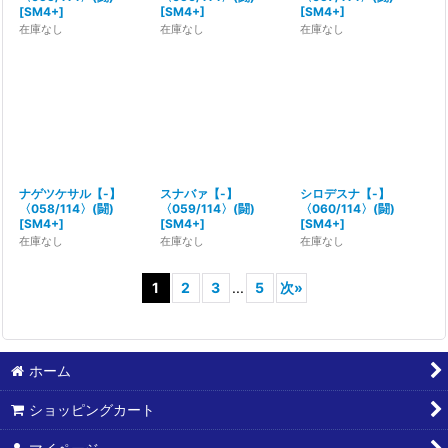
[
SM4+
]
[
SM4+
]
[
SM4+
]
在庫なし
在庫なし
在庫なし
ナゲツケサル【-】
スナバァ【-】
シロデスナ【-】
〈058/114〉(闘)
〈059/114〉(闘)
〈060/114〉(闘)
[
SM4+
]
[
SM4+
]
[
SM4+
]
在庫なし
在庫なし
在庫なし
1
2
3
...
5
次
»
ホーム
ショッピングカート