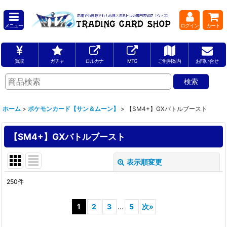
メニュー
ログイン
カート
買取
ガチャ
ロルカナ
MTG
ご利用案内
お問い合せ
ホーム
>
ポケモンカード【サン＆ムーン】
>
【SM4+】GXバトルブースト
【SM4+】GXバトルブースト
表示順変更
閉じる
250
件
表示数
:
1
2
3
...
5
次
»
並び順
: