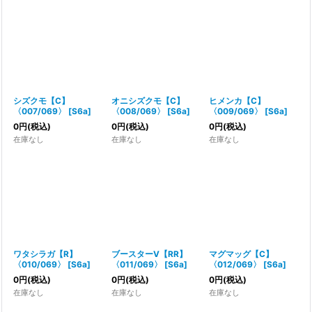
シズクモ【C】
オニシズクモ【C】
ヒメンカ【C】
〈007/069〉
[
S6a
]
〈008/069〉
[
S6a
]
〈009/069〉
[
S6a
]
0
円
(税込)
0
円
(税込)
0
円
(税込)
在庫なし
在庫なし
在庫なし
ワタシラガ【R】
ブースターV【RR】
マグマッグ【C】
〈010/069〉
[
S6a
]
〈011/069〉
[
S6a
]
〈012/069〉
[
S6a
]
0
円
(税込)
0
円
(税込)
0
円
(税込)
在庫なし
在庫なし
在庫なし