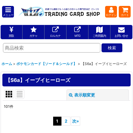
メニュー
ログイン
カート
買取
ガチャ
ロルカナ
MTG
ご利用案内
お問い合せ
ホーム
>
ポケモンカード【ソード＆シールド】
>
【S6a】イーブイヒーローズ
【S6a】イーブイヒーローズ
表示順変更
閉じる
101
件
表示数
:
1
2
次
»
並び順
: