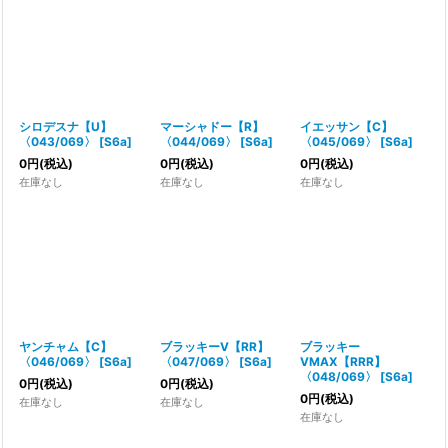
シロデスナ【U】
マーシャドー【R】
イエッサン【C】
〈043/069〉
[
S6a
]
〈044/069〉
[
S6a
]
〈045/069〉
[
S6a
]
0
円
(税込)
0
円
(税込)
0
円
(税込)
在庫なし
在庫なし
在庫なし
ヤンチャム【C】
ブラッキーV【RR】
ブラッキー
〈046/069〉
[
S6a
]
〈047/069〉
[
S6a
]
VMAX【RRR】
〈048/069〉
[
S6a
]
0
円
(税込)
0
円
(税込)
0
円
(税込)
在庫なし
在庫なし
在庫なし