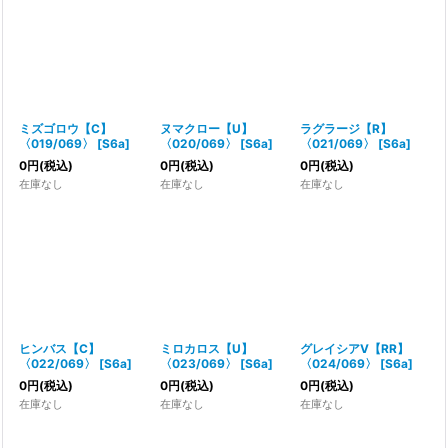
ミズゴロウ【C】
ヌマクロー【U】
ラグラージ【R】
〈019/069〉
[
S6a
]
〈020/069〉
[
S6a
]
〈021/069〉
[
S6a
]
0
円
(税込)
0
円
(税込)
0
円
(税込)
在庫なし
在庫なし
在庫なし
ヒンバス【C】
ミロカロス【U】
グレイシアV【RR】
〈022/069〉
[
S6a
]
〈023/069〉
[
S6a
]
〈024/069〉
[
S6a
]
0
円
(税込)
0
円
(税込)
0
円
(税込)
在庫なし
在庫なし
在庫なし