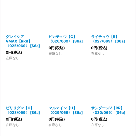
グレイシア
ピカチュウ【C】
ライチュウ【R】
VMAX【RRR】
〈026/069〉
[
S6a
]
〈027/069〉
[
S6a
]
〈025/069〉
[
S6a
]
0
円
(税込)
0
円
(税込)
0
円
(税込)
在庫なし
在庫なし
在庫なし
ビリリダマ【C】
マルマイン【U】
サンダースV【RR】
〈028/069〉
[
S6a
]
〈029/069〉
[
S6a
]
〈030/069〉
[
S6a
]
0
円
(税込)
0
円
(税込)
0
円
(税込)
在庫なし
在庫なし
在庫なし