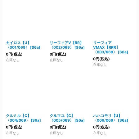
絞り込む
カイロス【U】
リーフィアV【RR】
リーフィア
〈001/069〉
[
S6a
]
〈002/069〉
[
S6a
]
VMAX【RRR】
〈003/069〉
[
S6a
]
0
円
(税込)
0
円
(税込)
0
円
(税込)
在庫なし
在庫なし
在庫なし
クルミル【C】
クルマユ【C】
ハハコモリ【U】
〈004/069〉
[
S6a
]
〈005/069〉
[
S6a
]
〈006/069〉
[
S6a
]
0
円
(税込)
0
円
(税込)
0
円
(税込)
在庫なし
在庫なし
在庫なし