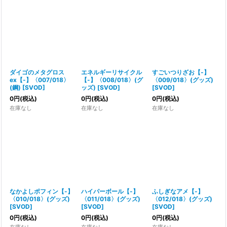
ダイゴのメタグロス
エネルギーリサイクル
すごいつりざお【-】
ex【-】〈007/018〉
【-】〈008/018〉(グ
〈009/018〉(グッズ)
(鋼)
[
SVOD
]
ッズ)
[
SVOD
]
[
SVOD
]
0
円
(税込)
0
円
(税込)
0
円
(税込)
在庫なし
在庫なし
在庫なし
なかよしポフィン【-】
ハイパーボール【-】
ふしぎなアメ【-】
〈010/018〉(グッズ)
〈011/018〉(グッズ)
〈012/018〉(グッズ)
[
SVOD
]
[
SVOD
]
[
SVOD
]
0
円
(税込)
0
円
(税込)
0
円
(税込)