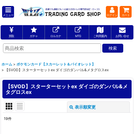
メニュー
ログイン
カート
買取
ガチャ
ロルカナ
MTG
ご利用案内
お問い合せ
ホーム
>
ポケモンカード【スカーレット＆バイオレット】
>
【SVOD】スターターセットex ダイゴのダンバル&メタグロスex
【SVOD】スターターセットex ダイゴのダンバル&メ
タグロスex
表示順変更
閉じる
19
件
表示数
: