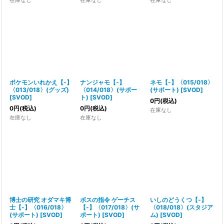
在庫なし
在庫なし
在庫なし
ポケモンいれかえ【-】
ナンジャモ【-】
ネモ【-】〈015/018〉
〈013/018〉(グッズ)
〈014/018〉(サポー
(サポート)
[
SVOD
]
[
SVOD
]
ト)
[
SVOD
]
0
円
(税込)
0
円
(税込)
0
円
(税込)
在庫なし
在庫なし
在庫なし
博士の研究 オダマキ博
ボスの指令 ゲーチス
いしのどうくつ【-】
士【-】〈016/018〉
【-】〈017/018〉(サ
〈018/018〉(スタジア
(サポート)
[
SVOD
]
ポート)
[
SVOD
]
ム)
[
SVOD
]