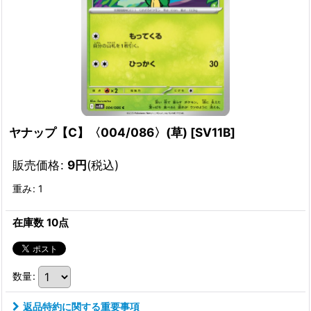
ヤナップ【C】〈004/086〉(草)
[
SV11B
]
販売価格
:
9
円
(税込)
重み
:
1
在庫数 10点
数量
:
返品特約に関する重要事項