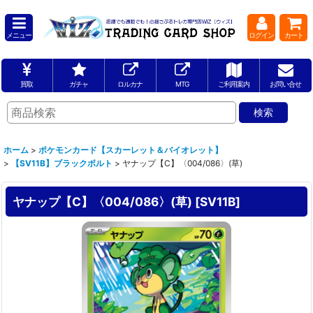
メニュー
ログイン
カート
買取
ガチャ
ロルカナ
MTG
ご利用案内
お問い合せ
ホーム
>
ポケモンカード【スカーレット＆バイオレット】
>
【SV11B】ブラックボルト
>
ヤナップ【C】〈004/086〉(草)
ヤナップ【C】〈004/086〉(草)
[
SV11B
]