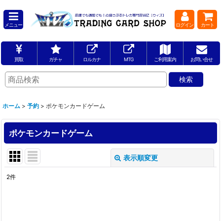
メニュー
ログイン
カート
買取
ガチャ
ロルカナ
MTG
ご利用案内
お問い合せ
ホーム
>
予約
>
ポケモンカードゲーム
ポケモンカードゲーム
表示順変更
閉じる
2
件
表示数
:
並び順
: