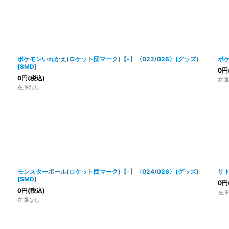
ポケモンいれかえ(ロケット団マーク)【-】〈022/026〉(グッズ)
ポケ
[
SMD
]
0
円
0
円
(税込)
在庫
在庫なし
モンスターボール(ロケット団マーク)【-】〈024/026〉(グッズ)
サト
[
SMD
]
0
円
0
円
(税込)
在庫
在庫なし