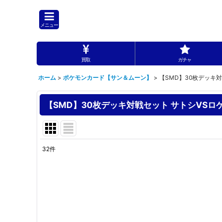
メニュー
買取
ガチャ
ホーム
>
ポケモンカード【サン＆ムーン】
>
【SMD】30枚デッキ
【SMD】30枚デッキ対戦セット サトシVSロ
32
件
表示数
:
並び順
: