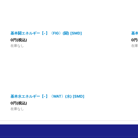
基本闘エネルギー【-】〈FIG〉(闘)
[
SMD
]
基本
0
円
(税込)
0
円
在庫なし
在庫
基本水エネルギー【-】〈WAT〉(水)
[
SMD
]
0
円
(税込)
在庫なし