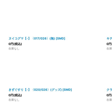
ヌイコグマ【-】〈017/026〉(無)
[
SMD
]
キテ
0
円
(税込)
0
円
在庫なし
在庫
きずぐすり【-】〈020/026〉(グッズ)
[
SMD
]
クラ
0
円
(税込)
0
円
在庫なし
在庫