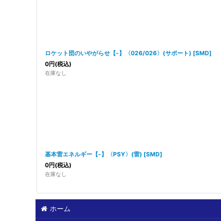
ロケット団のいやがらせ【-】〈026/026〉(サポート)
[
SMD
]
0
円
(税込)
在庫なし
基本雷エネルギー【-】〈PSY〉(雷)
[
SMD
]
0
円
(税込)
在庫なし
ホーム