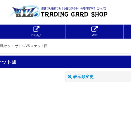
ロルカナ
MTG
対戦セット サトシVSロケット団
ケット団
表示順変更
絞り込む