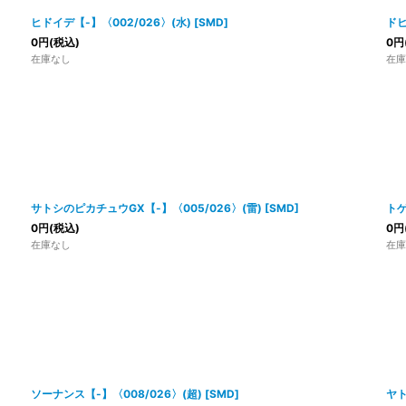
ヒドイデ【-】〈002/026〉(水)
[
SMD
]
ドヒ
0
円
(税込)
0
円
在庫なし
在庫
サトシのピカチュウGX【-】〈005/026〉(雷)
[
SMD
]
トゲ
0
円
(税込)
0
円
在庫なし
在庫
ソーナンス【-】〈008/026〉(超)
[
SMD
]
ヤト