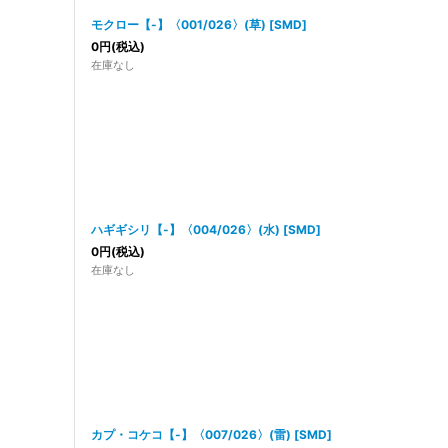
モクロー【-】〈001/026〉(草)
[
SMD
]
0
円
(税込)
在庫なし
ハギギシリ【-】〈004/026〉(水)
[
SMD
]
0
円
(税込)
在庫なし
カプ・コケコ【-】〈007/026〉(雷)
[
SMD
]