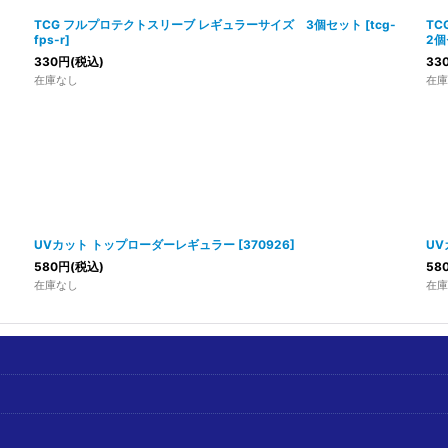
TCG フルプロテクトスリーブ レギュラーサイズ 3個セット
[
tcg-
T
fps-r
]
2個
330
円
(税込)
33
在庫なし
在庫
UVカット トップローダーレギュラー
[
370926
]
UV
580
円
(税込)
58
在庫なし
在庫