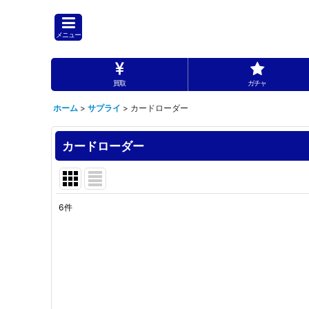
メニュー
買取
ガチャ
ホーム
>
サプライ
>
カードローダー
カードローダー
6
件
表示数
:
並び順
: