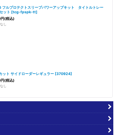
CG フルプロテクトスリーブパワーアップキット タイトルトレー
セット
[
tcg-fpspk-tt
]
0
円
(税込)
なし
カット サイドローダーレギュラー
[
370924
]
0
円
(税込)
なし