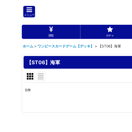
メニュー
買取
ガチャ
ホーム
>
ワンピースカードゲーム【デッキ】
>
【ST06】海軍
【ST06】海軍
0
件
表示数
:
並び順
: