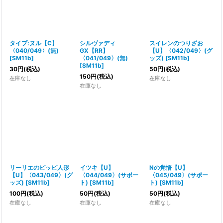
タイプ:ヌル【C】
シルヴァディ
スイレンのつりざお
〈040/049〉(無)
GX【RR】
【U】〈042/049〉(グ
[
SM11b
]
〈041/049〉(無)
ッズ)
[
SM11b
]
[
SM11b
]
30
円
(税込)
50
円
(税込)
150
円
(税込)
在庫なし
在庫なし
在庫なし
リーリエのピッピ人形
イツキ【U】
Nの覚悟【U】
【U】〈043/049〉(グ
〈044/049〉(サポー
〈045/049〉(サポー
ッズ)
[
SM11b
]
ト)
[
SM11b
]
ト)
[
SM11b
]
100
円
(税込)
50
円
(税込)
50
円
(税込)
在庫なし
在庫なし
在庫なし