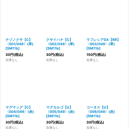
絞り込む
ナゾノクサ【C】
クサイハナ【C】
ラフレシアGX【RR】
〈001/049〉(草)
〈002/049〉(草)
〈003/049〉(草)
[
SM11b
]
[
SM11b
]
[
SM11b
]
30
円
(税込)
30
円
(税込)
150
円
(税込)
在庫なし
在庫なし
在庫なし
マグマッグ【C】
マグカルゴ【U】
コータス【U】
〈004/049〉(炎)
〈005/049〉(炎)
〈006/049〉(炎)
[
SM11b
]
[
SM11b
]
[
SM11b
]
30
円
(税込)
30
円
(税込)
30
円
(税込)
在庫なし
在庫なし
在庫なし