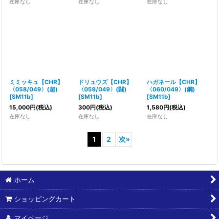
在庫なし
在庫なし
在庫なし
ミミッキュ【CHR】
ドリュウズ【CHR】
ハガネール【CHR】
〈058/049〉(超)
〈059/049〉(闘)
〈060/049〉(鋼)
[
SM11b
]
[
SM11b
]
[
SM11b
]
15,000
円
(税込)
300
円
(税込)
1,580
円
(税込)
在庫なし
在庫なし
在庫なし
1
2
次
»
ホーム
ショッピングカート
マイページ