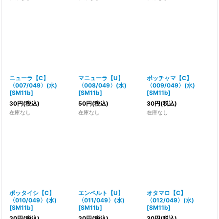
ニューラ【C】
マニューラ【U】
ポッチャマ【C】
〈007/049〉(水)
〈008/049〉(水)
〈009/049〉(水)
[
SM11b
]
[
SM11b
]
[
SM11b
]
30
円
(税込)
50
円
(税込)
30
円
(税込)
在庫なし
在庫なし
在庫なし
ポッタイシ【C】
エンペルト【U】
オタマロ【C】
〈010/049〉(水)
〈011/049〉(水)
〈012/049〉(水)
[
SM11b
]
[
SM11b
]
[
SM11b
]
30
円
(税込)
30
円
(税込)
30
円
(税込)