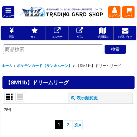
メニュー
ログイン
カート
買取
ガチャ
ロルカナ
MTG
ご利用案内
お問い合せ
ホーム
>
ポケモンカード【サン＆ムーン】
>
【SM11b】ドリームリーグ
【SM11b】ドリームリーグ
表示順変更
閉じる
75
件
表示数
:
1
2
次
»
並び順
: