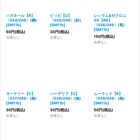
ハガネール【R】
ピッピ【U】
レシラム&ゼクロム
〈034/049〉(鋼)
〈035/049〉(妖)
GX【RR】
[
SM11b
]
[
SM11b
]
〈036/049〉(竜)
[
SM11b
]
50
円
(税込)
30
円
(税込)
150
円
(税込)
在庫なし
在庫なし
在庫なし
ヨーテリー【C】
ハーデリア【C】
ムーランド【R】
〈037/049〉(無)
〈038/049〉(無)
〈039/049〉(無)
[
SM11b
]
[
SM11b
]
[
SM11b
]
30
円
(税込)
30
円
(税込)
50
円
(税込)
在庫なし
在庫なし
在庫なし