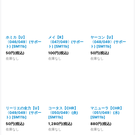
ホミカ【U】
メイ【R】
ヤーコン【U】
〈046/049〉(サポー
〈047/049〉(サポー
〈048/049〉(サポー
ト)
[
SM11b
]
ト)
[
SM11b
]
ト)
[
SM11b
]
50
円
(税込)
100
円
(税込)
50
円
(税込)
在庫なし
在庫なし
在庫なし
リーリエの全力【U】
コータス【CHR】
マニューラ【CHR】
〈049/049〉(サポー
〈050/049〉(炎)
〈051/049〉(水)
ト)
[
SM11b
]
[
SM11b
]
[
SM11b
]
50
円
(税込)
1,280
円
(税込)
880
円
(税込)
在庫なし
在庫なし
在庫なし