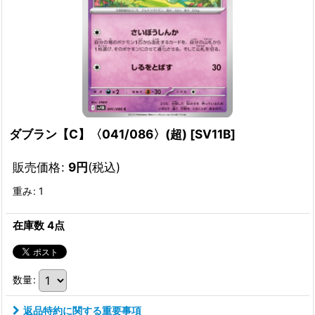
ダブラン【C】〈041/086〉(超)
[
SV11B
]
販売価格
:
9
円
(税込)
重み
:
1
在庫数 4点
数量
:
返品特約に関する重要事項