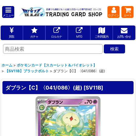
メニュー
ログイン
カート
買取
ガチャ
ロルカナ
MTG
ご利用案内
お問い合せ
ホーム
>
ポケモンカード【スカーレット＆バイオレット】
>
【SV11B】ブラックボルト
>
ダブラン【C】〈041/086〉(超)
ダブラン【C】〈041/086〉(超)
[
SV11B
]