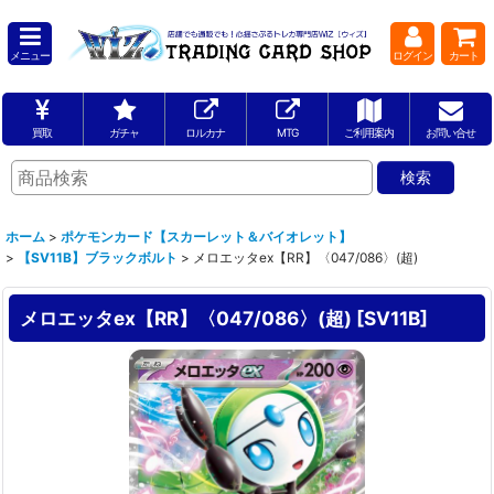
メニュー
ログイン
カート
買取
ガチャ
ロルカナ
MTG
ご利用案内
お問い合せ
ホーム
>
ポケモンカード【スカーレット＆バイオレット】
>
【SV11B】ブラックボルト
>
メロエッタex【RR】〈047/086〉(超)
メロエッタex【RR】〈047/086〉(超)
[
SV11B
]