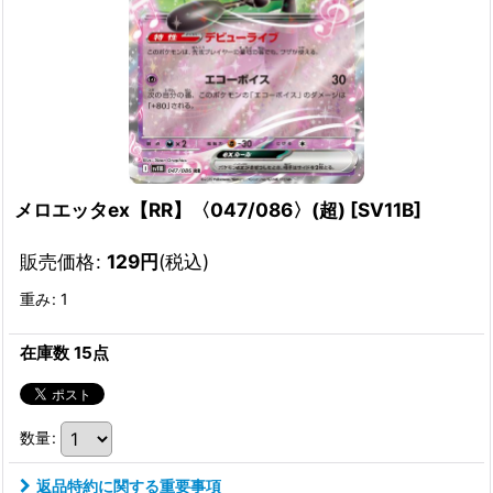
メロエッタex【RR】〈047/086〉(超)
[
SV11B
]
販売価格
:
129
円
(税込)
重み
:
1
在庫数 15点
数量
:
返品特約に関する重要事項