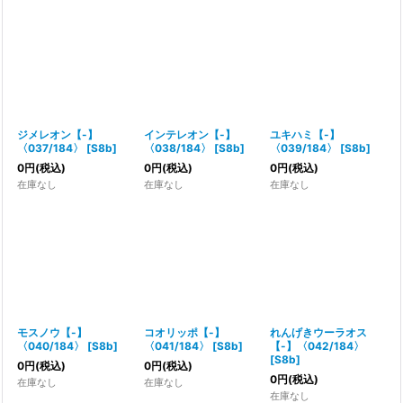
ジメレオン【-】
インテレオン【-】
ユキハミ【-】
〈037/184〉
[
S8b
]
〈038/184〉
[
S8b
]
〈039/184〉
[
S8b
]
0
円
(税込)
0
円
(税込)
0
円
(税込)
在庫なし
在庫なし
在庫なし
モスノウ【-】
コオリッポ【-】
れんげきウーラオス
〈040/184〉
[
S8b
]
〈041/184〉
[
S8b
]
【-】〈042/184〉
[
S8b
]
0
円
(税込)
0
円
(税込)
0
円
(税込)
在庫なし
在庫なし
在庫なし