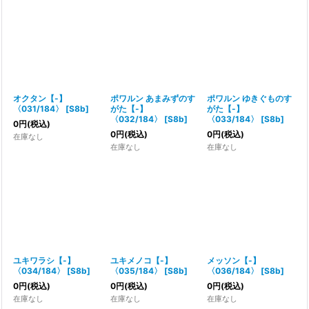
オクタン【-】
ポワルン あまみずのす
ポワルン ゆきぐものす
〈031/184〉
[
S8b
]
がた【-】
がた【-】
〈032/184〉
[
S8b
]
〈033/184〉
[
S8b
]
0
円
(税込)
0
円
(税込)
0
円
(税込)
在庫なし
在庫なし
在庫なし
ユキワラシ【-】
ユキメノコ【-】
メッソン【-】
〈034/184〉
[
S8b
]
〈035/184〉
[
S8b
]
〈036/184〉
[
S8b
]
0
円
(税込)
0
円
(税込)
0
円
(税込)
在庫なし
在庫なし
在庫なし