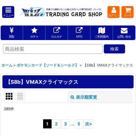
メニュー
ログイン
カート
買取
ガチャ
ロルカナ
MTG
ご利用案内
お問い合せ
ホーム
>
ポケモンカード【ソード＆シールド】
>
【S8b】VMAXクライマックス
【S8b】VMAXクライマックス
表示順変更
閉じる
285
件
表示数
:
1
2
3
...
5
次
»
並び順
: