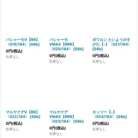
バシャーモV【RR】
バシャーモ
ポワルン たいようのす
〈019/184〉
[
S8b
]
VMAX【RRR】
がた【-】〈021/184〉
〈020/184〉
[
S8b
]
[
S8b
]
0
円
(税込)
0
円
(税込)
0
円
(税込)
在庫なし
在庫なし
在庫なし
マルヤクデV【RR】
マルヤクデ
タッツー【-】
〈022/184〉
[
S8b
]
VMAX【RRR】
〈024/184〉
[
S8b
]
〈023/184〉
[
S8b
]
0
円
(税込)
0
円
(税込)
0
円
(税込)
在庫なし
在庫なし
在庫なし