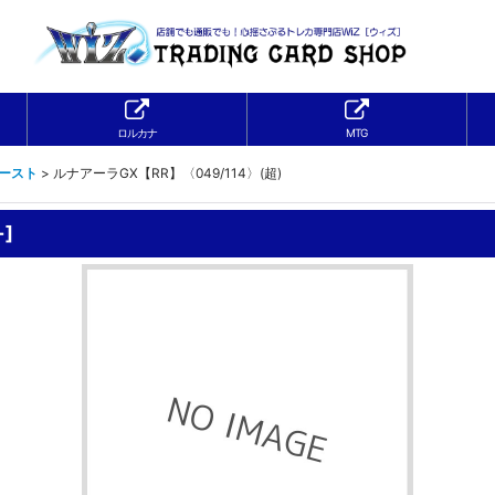
ロルカナ
MTG
ブースト
>
ルナアーラGX【RR】〈049/114〉(超)
+
]