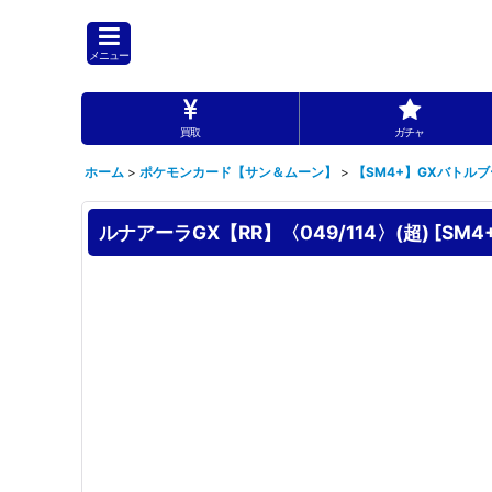
メニュー
買取
ガチャ
ホーム
>
ポケモンカード【サン＆ムーン】
>
【SM4+】GXバトル
ルナアーラGX【RR】〈049/114〉(超)
[
SM4