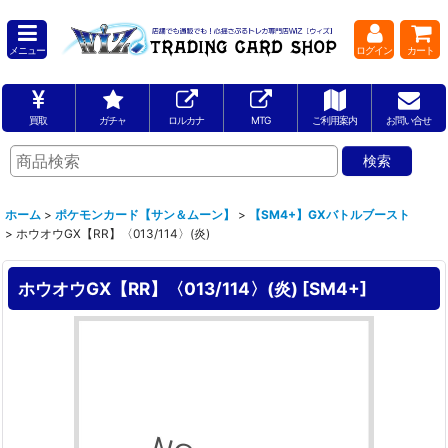
メニュー
ログイン
カート
買取
ガチャ
ロルカナ
MTG
ご利用案内
お問い合せ
ホーム
>
ポケモンカード【サン＆ムーン】
>
【SM4+】GXバトルブースト
>
ホウオウGX【RR】〈013/114〉(炎)
ホウオウGX【RR】〈013/114〉(炎)
[
SM4+
]