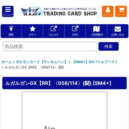
メニュー
ログイン
カート
買取
ガチャ
ロルカナ
MTG
ご利用案内
お問い合せ
ホーム
>
ポケモンカード【サン＆ムーン】
>
【SM4+】GXバトルブースト
>
ルガルガンGX【RR】〈056/114〉(闘)
ルガルガンGX【RR】〈056/114〉(闘)
[
SM4+
]