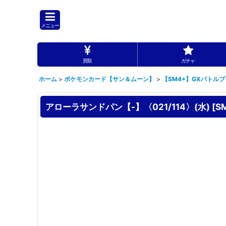
メニュー
買取
ガチャ
ホーム
>
ポケモンカード【サン＆ムーン】
>
【SM4+】GXバトル
アローラサンドパン【-】〈021/114〉(水)
[
S