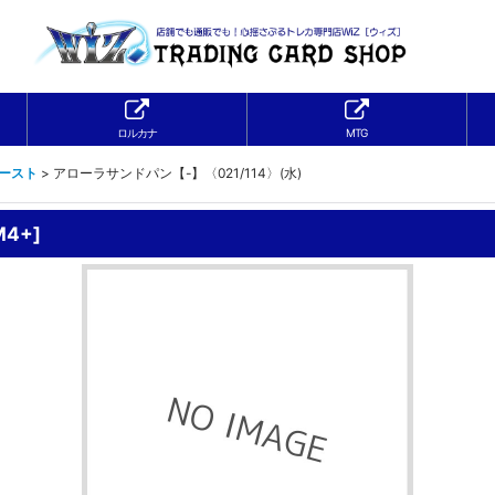
ロルカナ
MTG
ブースト
>
アローラサンドパン【-】〈021/114〉(水)
M4+
]