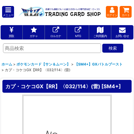
メニュー
ログイン
カート
買取
ガチャ
ロルカナ
MTG
ご利用案内
お問い合せ
ホーム
>
ポケモンカード【サン＆ムーン】
>
【SM4+】GXバトルブースト
>
カプ・コケコGX【RR】〈032/114〉(雷)
カプ・コケコGX【RR】〈032/114〉(雷)
[
SM4+
]