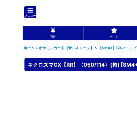
メニュー
買取
ガチャ
ホーム
>
ポケモンカード【サン＆ムーン】
>
【SM4+】GXバトル
ネクロズマGX【RR】〈050/114〉(超)
[
SM4