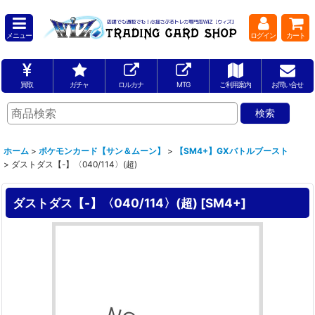
メニュー
ログイン
カート
買取
ガチャ
ロルカナ
MTG
ご利用案内
お問い合せ
ホーム
>
ポケモンカード【サン＆ムーン】
>
【SM4+】GXバトルブースト
>
ダストダス【-】〈040/114〉(超)
ダストダス【-】〈040/114〉(超)
[
SM4+
]