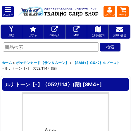
メニュー
ログイン
カート
買取
ガチャ
ロルカナ
MTG
ご利用案内
お問い合せ
ホーム
>
ポケモンカード【サン＆ムーン】
>
【SM4+】GXバトルブースト
>
ルナトーン【-】〈052/114〉(闘)
ルナトーン【-】〈052/114〉(闘)
[
SM4+
]