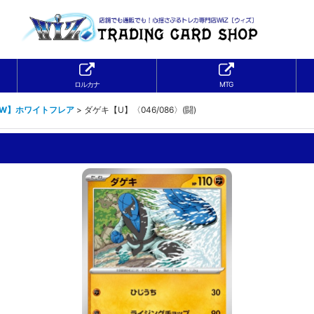
ロルカナ
MTG
1W】ホワイトフレア
>
ダゲキ【U】〈046/086〉(闘)