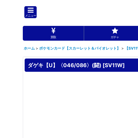
メニュー
買取
ガチャ
ホーム
>
ポケモンカード【スカーレット＆バイオレット】
>
【SV1
ダゲキ【U】〈046/086〉(闘)
[
SV11W
]