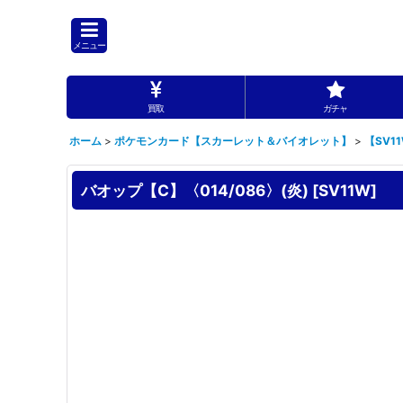
メニュー
買取
ガチャ
ホーム
>
ポケモンカード【スカーレット＆バイオレット】
>
【SV1
バオップ【C】〈014/086〉(炎)
[
SV11W
]