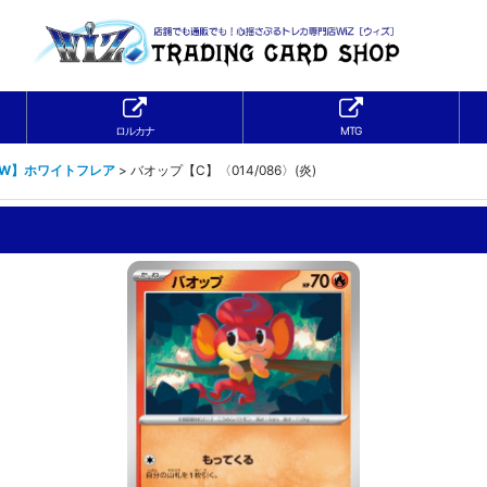
ロルカナ
MTG
1W】ホワイトフレア
>
バオップ【C】〈014/086〉(炎)