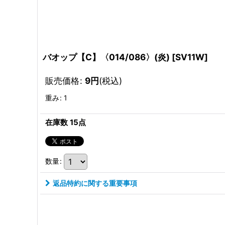
バオップ【C】〈014/086〉(炎)
[
SV11W
]
販売価格
:
9
円
(税込)
重み
:
1
在庫数 15点
数量
:
返品特約に関する重要事項