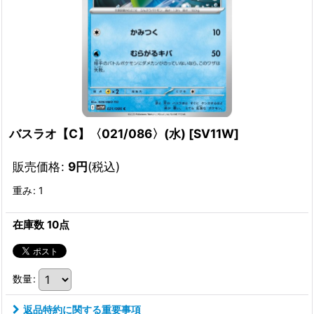
バスラオ【C】〈021/086〉(水)
[
SV11W
]
販売価格
:
9
円
(税込)
重み
:
1
在庫数 10点
数量
:
返品特約に関する重要事項