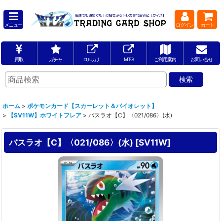
メニュー
ログイン
カート
買取
ガチャ
ロルカナ
MTG
ご利用案内
お問い合せ
ホーム
>
ポケモンカード【スカーレット＆バイオレット】
>
【SV11W】ホワイトフレア
>
バスラオ【C】〈021/086〉(水)
バスラオ【C】〈021/086〉(水)
[
SV11W
]