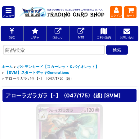
メニュー
ログイン
カート
買取
ガチャ
ロルカナ
MTG
ご利用案内
お問い合せ
ホーム
>
ポケモンカード【スカーレット＆バイオレット】
>
【SVM】スタートデッキGenerations
>
アローラガラガラ【-】〈047/175〉(超)
アローラガラガラ【-】〈047/175〉(超)
[
SVM
]