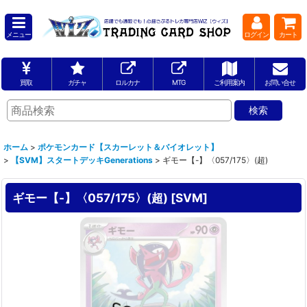
メニュー
ログイン
カート
買取
ガチャ
ロルカナ
MTG
ご利用案内
お問い合せ
ホーム
>
ポケモンカード【スカーレット＆バイオレット】
>
【SVM】スタートデッキGenerations
>
ギモー【-】〈057/175〉(超)
ギモー【-】〈057/175〉(超)
[
SVM
]