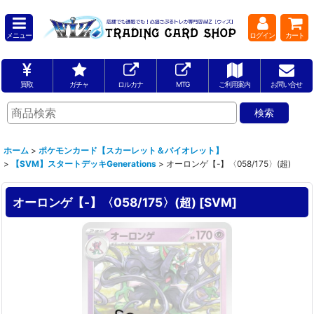
メニュー
ログイン
カート
買取
ガチャ
ロルカナ
MTG
ご利用案内
お問い合せ
ホーム
>
ポケモンカード【スカーレット＆バイオレット】
>
【SVM】スタートデッキGenerations
>
オーロンゲ【-】〈058/175〉(超)
オーロンゲ【-】〈058/175〉(超)
[
SVM
]