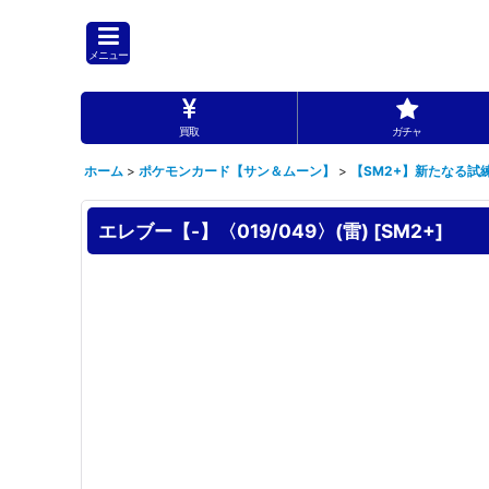
メニュー
買取
ガチャ
ホーム
>
ポケモンカード【サン＆ムーン】
>
【SM2+】新たなる試
エレブー【-】〈019/049〉(雷)
[
SM2+
]