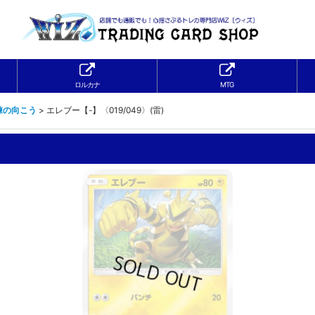
ロルカナ
MTG
練の向こう
>
エレブー【-】〈019/049〉(雷)