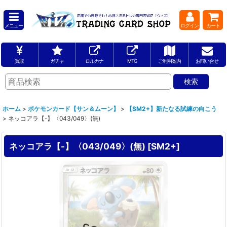
メニュー
ログイン
カート
買取
ガチャ
ロルカナ
MTG
ご利用案内
お問い合せ
ホーム
>
ポケモンカード【サン＆ムーン】
>
【SM2+】新たなる試練の向こう
>
ネッコアラ【-】〈043/049〉(無)
ネッコアラ【-】〈043/049〉(無)
[
SM2+
]