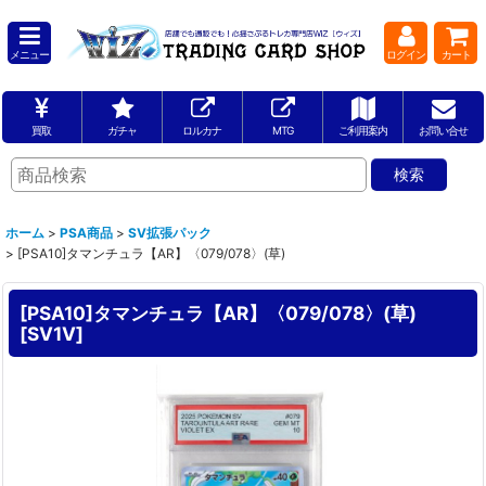
メニュー
ログイン
カート
買取
ガチャ
ロルカナ
MTG
ご利用案内
お問い合せ
ホーム
>
PSA商品
>
SV拡張パック
>
[PSA10]タマンチュラ【AR】〈079/078〉(草)
[PSA10]タマンチュラ【AR】〈079/078〉(草)
[
SV1V
]