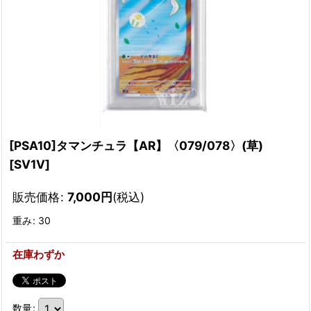
[PSA10]タマンチュラ【AR】〈079/078〉(草)
[
SV1V
]
販売価格
:
7,000
円
(税込)
重み
:
30
在庫わずか
数量
: