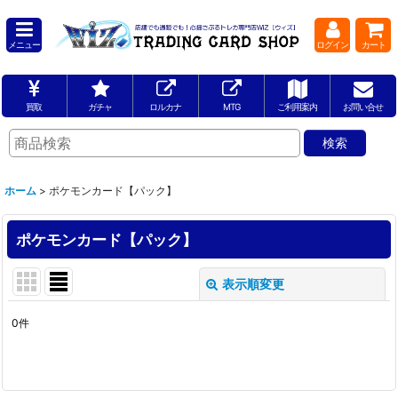
メニュー
ログイン
カート
買取
ガチャ
ロルカナ
MTG
ご利用案内
お問い合せ
ホーム
>
ポケモンカード【パック】
ポケモンカード【パック】
表示順変更
閉じる
0
件
表示数
:
並び順
: