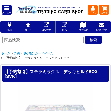
メニュー
ログイン
カート
買取
ガチャ
ロルカナ
MTG
ご利用案内
お問い合せ
ホーム
>
予約
>
ポケモンカードゲーム
>
【予約割引】ステラミラクル デッキビルドBOX
【予約割引】ステラミラクル デッキビルドBOX
[
SVK
]