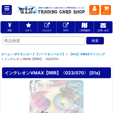
メニュー
ログイン
カート
買取
ガチャ
ロルカナ
MTG
ご利用案内
お問い合せ
ホーム
>
ポケモンカード【ソード＆シールド】
>
【S1a】VMAXライジング
>
インテレオンVMAX【RRR】〈023/070〉
インテレオンVMAX【RRR】〈023/070〉
[
S1a
]