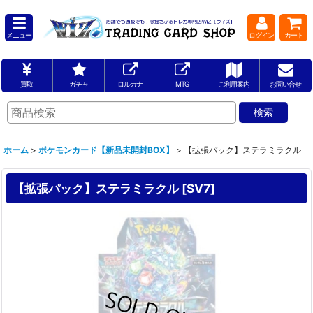
メニュー
ログイン
カート
買取
ガチャ
ロルカナ
MTG
ご利用案内
お問い合せ
ホーム
>
ポケモンカード【新品未開封BOX】
>
【拡張パック】ステラミラクル
【拡張パック】ステラミラクル
[
SV7
]