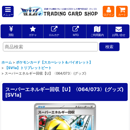
メニュー
ログイン
カート
買取
ガチャ
ロルカナ
MTG
ご利用案内
お問い合せ
ホーム
>
ポケモンカード【スカーレット＆バイオレット】
>
【SV1a】トリプレットビート
>
スーパーエネルギー回収【U】〈064/073〉(グッズ)
スーパーエネルギー回収【U】〈064/073〉(グッズ)
[
SV1a
]