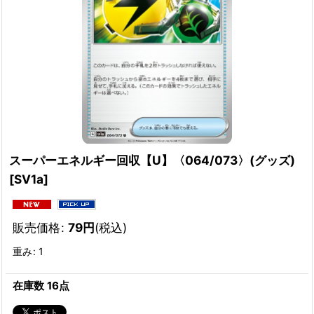
スーパーエネルギー回収【U】〈064/073〉(グッズ)
[
SV1a
]
販売価格
:
79
円
(税込)
重み
:
1
在庫数 16点