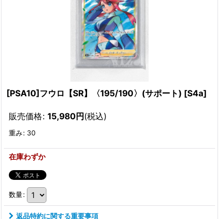
[PSA10]フウロ【SR】〈195/190〉(サポート)
[
S4a
]
販売価格
:
15,980
円
(税込)
重み
:
30
在庫わずか
数量
:
返品特約に関する重要事項