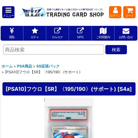
メニュー
ログイン
カート
買取
ガチャ
ロルカナ
MTG
ご利用案内
お問い合せ
ホーム
>
PSA商品
>
SS拡張パック
>
[PSA10]フウロ【SR】〈195/190〉(サポート)
[PSA10]フウロ【SR】〈195/190〉(サポート)
[
S4a
]