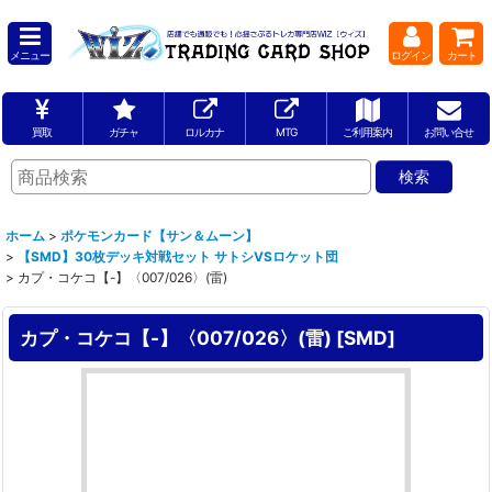
メニュー
ログイン
カート
買取
ガチャ
ロルカナ
MTG
ご利用案内
お問い合せ
ホーム
>
ポケモンカード【サン＆ムーン】
>
【SMD】30枚デッキ対戦セット サトシVSロケット団
>
カプ・コケコ【-】〈007/026〉(雷)
カプ・コケコ【-】〈007/026〉(雷)
[
SMD
]