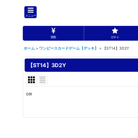
メニュー
買取
ガチャ
ホーム
>
ワンピースカードゲーム【デッキ】
>
【ST14】3D2Y
【ST14】3D2Y
0
件
表示数
:
並び順
: