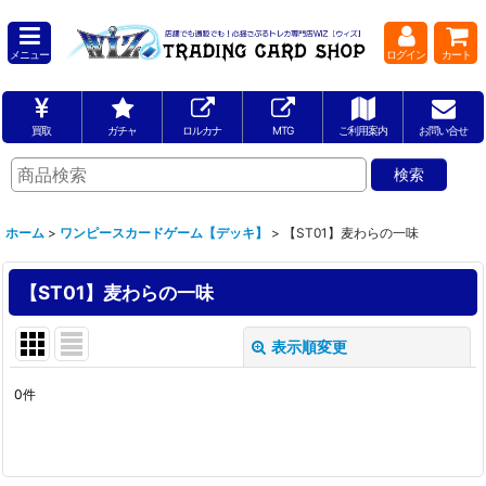
メニュー
ログイン
カート
買取
ガチャ
ロルカナ
MTG
ご利用案内
お問い合せ
ホーム
>
ワンピースカードゲーム【デッキ】
>
【ST01】麦わらの一味
【ST01】麦わらの一味
表示順変更
閉じる
0
件
表示数
:
並び順
: